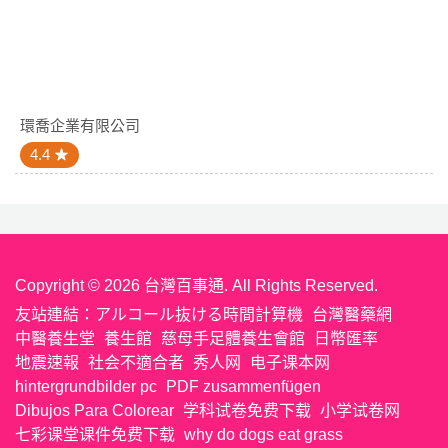
環喬企業有限公司
4.4
Copyright © 2026 台灣百事通. All Rights Reserved.
友站連結：
アルコール抜ける時間計算機
台灣醫藥網
中醫養生堂
養生館
慈母手足體養生會館
日幣匯率
地震速報
社会不適合者
秀人网
电子课本网
hintergrundbilder pc
PDF zusammenfügen
Dibujos Para Colorear
学科试卷免费下载
小学试卷网
七彩课堂课件免费下载
why do dogs eat grass