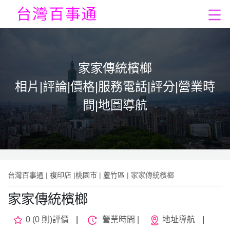
家家傳統檳榔
相片|評論|價格|服務電話|評分|營業時
間|地圖導航
台灣百事通
|
複印店
|
桃園市
|
蘆竹區
| 家家傳統檳榔
家家傳統檳榔
0 (0 則)評價
|
營業時間 |
地址導航
|