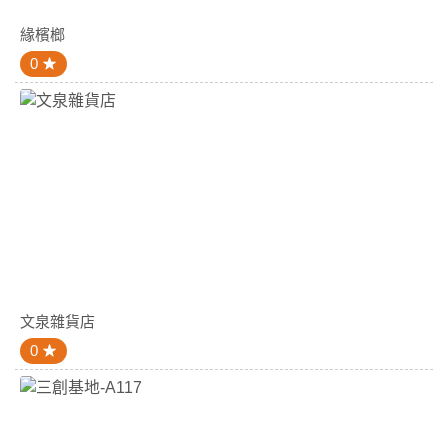
緣檳榔
0
文泉雜貨店
0