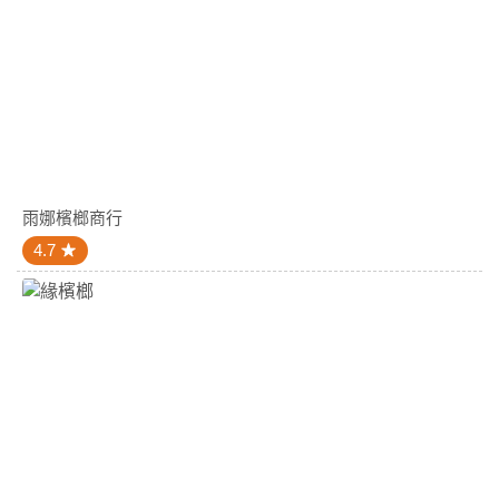
雨娜檳榔商行
4.7