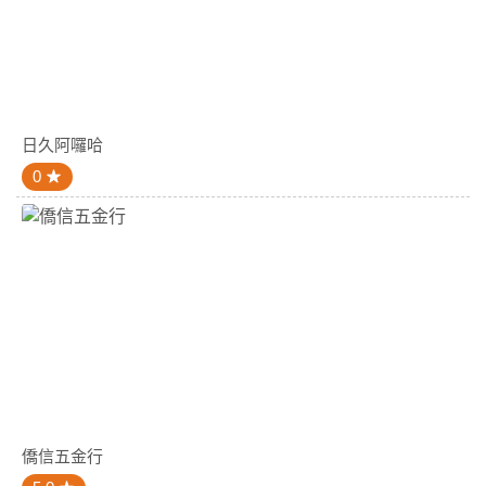
日久阿囉哈
0
僑信五金行