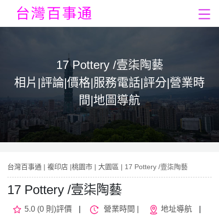
17 Pottery /壹柒陶藝
相片|評論|價格|服務電話|評分|營業時
間|地圖導航
台灣百事通
|
複印店
|
桃園市
|
大園區
| 17 Pottery /壹柒陶藝
17 Pottery /壹柒陶藝
5.0 (0 則)評價
|
營業時間 |
地址導航
|