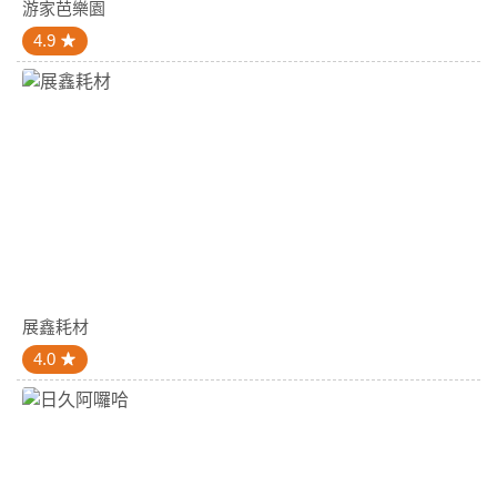
游家芭樂園
4.9
展鑫耗材
4.0