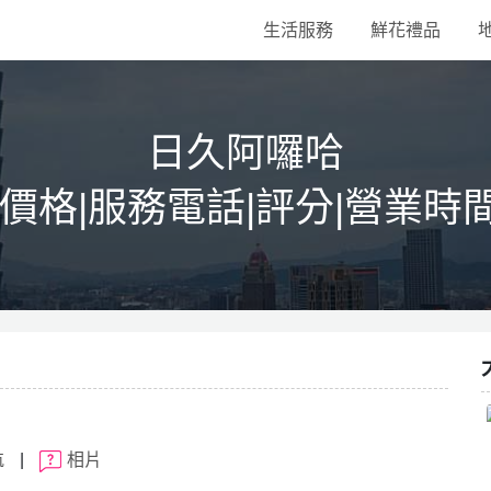
生活服務
鮮花禮品
日久阿囉哈
|價格|服務電話|評分|營業時
航
|
相片