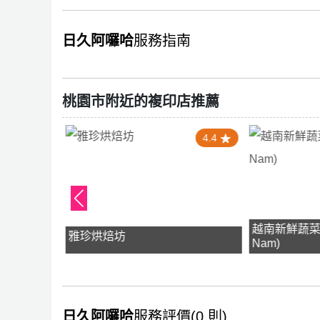
日久阿囉哈
服務指南
桃園市附近的複印店推薦
5.0
4.4
越南新鮮蔬菜(Ra
雅珍烘焙坊
Nam)
日久阿囉哈
服務評價(0 則)