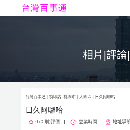
相片|評論
台灣百事通
|
複印店
|
桃園市
|
大園區
| 日久阿囉哈
日久阿囉哈
0 (0 則)評價
|
營業時間 |
地址導