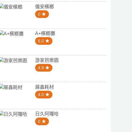
儀安檳榔
0
A+檳榔攤
5.0
游家芭樂園
4.9
展鑫耗材
4.0
日久阿囉哈
0