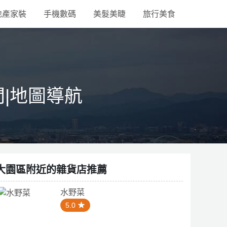
地產家裝
手機數碼
美髮美睫
旅行美食
間|地圖導航
大園區附近的雜貨店推薦
水野菜
5.0