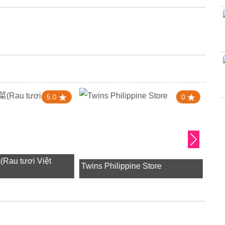
5.0
0
u tươi Việt
Twins Philippine Store
東