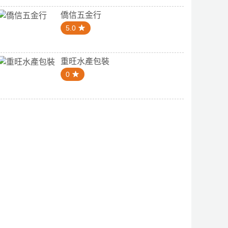
僑信五金行
5.0
重旺水產包裝
0
4.1
0
宏五金行
武氏玄商行