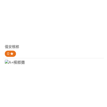
儀安檳榔
0