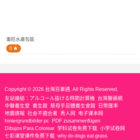
重旺水產包裝
0
Copyright © 2026 台灣百事通. All Rights Reserved.
友站連結：
アルコール抜ける時間計算機
台灣醫藥網
中醫養生堂
養生館
慈母手足體養生會館
日幣匯率
地震速報
社会不適合者
秀人网
电子课本网
hintergrundbilder pc
PDF zusammenfügen
Dibujos Para Colorear
学科试卷免费下载
小学试卷网
七彩课堂课件免费下载
why do dogs eat grass