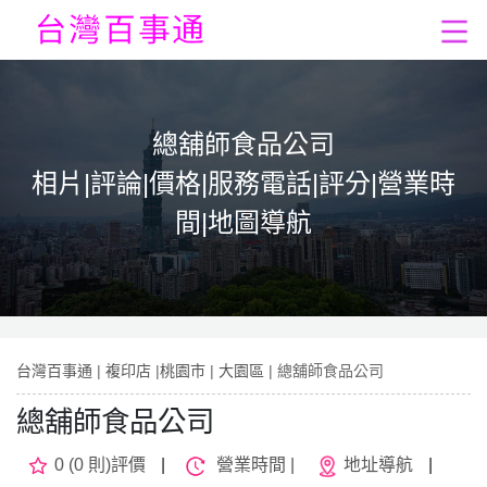
總舖師食品公司
相片|評論|價格|服務電話|評分|營業時
間|地圖導航
台灣百事通
|
複印店
|
桃園市
|
大園區
| 總舖師食品公司
總舖師食品公司
0 (0 則)評價
|
營業時間 |
地址導航
|