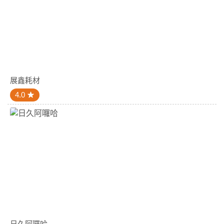
展鑫耗材
4.0
日久阿囉哈