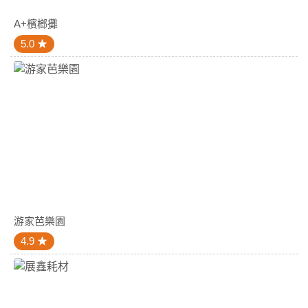
A+檳榔攤
5.0
游家芭樂園
4.9