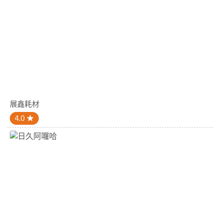
展鑫耗材
4.0