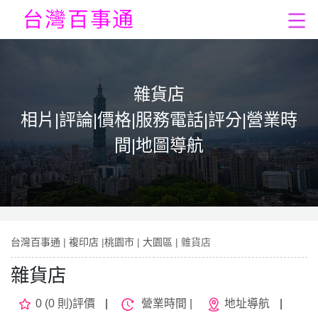
雜貨店
相片|評論|價格|服務電話|評分|營業時
間|地圖導航
台灣百事通
|
複印店
|
桃園市
|
大園區
| 雜貨店
雜貨店
0 (0 則)評價
|
營業時間 |
地址導航
|