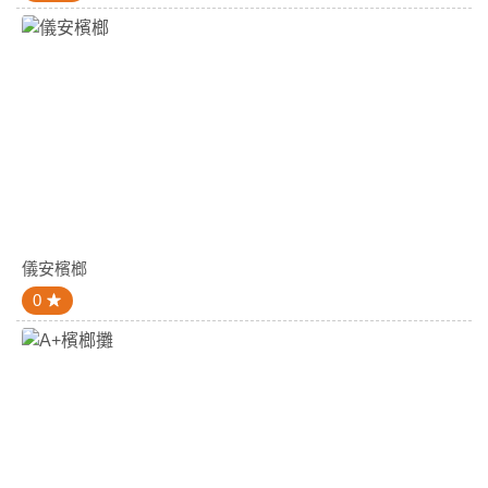
儀安檳榔
0