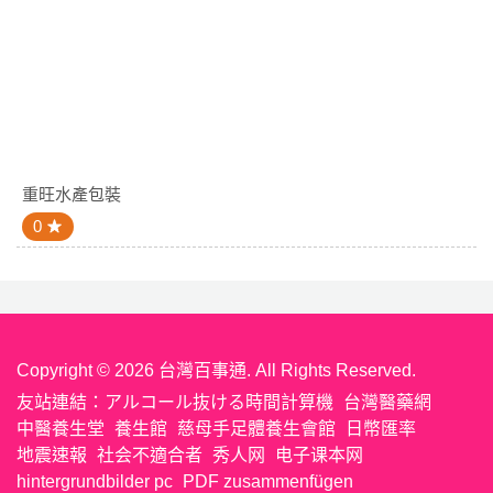
重旺水產包裝
0
Copyright © 2026 台灣百事通. All Rights Reserved.
友站連結：
アルコール抜ける時間計算機
台灣醫藥網
中醫養生堂
養生館
慈母手足體養生會館
日幣匯率
地震速報
社会不適合者
秀人网
电子课本网
hintergrundbilder pc
PDF zusammenfügen