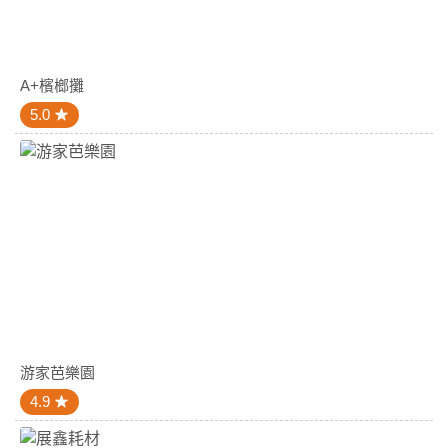
A+檳榔攤
5.0
游家芭樂園
4.9