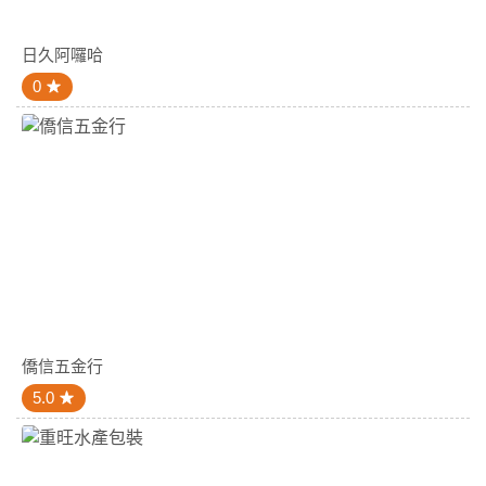
日久阿囉哈
0
僑信五金行
5.0