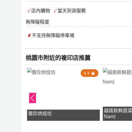
店內購物
當天到貨服務
無障礙程度
不支持
無障礙停車場
桃園市附近的複印店推薦
5.0
4.4
越南新鮮蔬菜(Ra
雅珍烘焙坊
Nam)