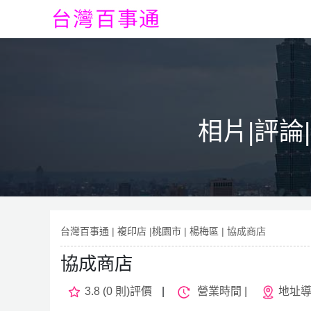
相片|評論
台灣百事通
|
複印店
|
桃園市
|
楊梅區
| 協成商店
協成商店
3.8 (0 則)評價
|
營業時間 |
地址