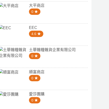
大平商店
0
EEC
4.6
土華雜糧雜貨企業有限公司
0
順富商店
0
愛莎團購
0