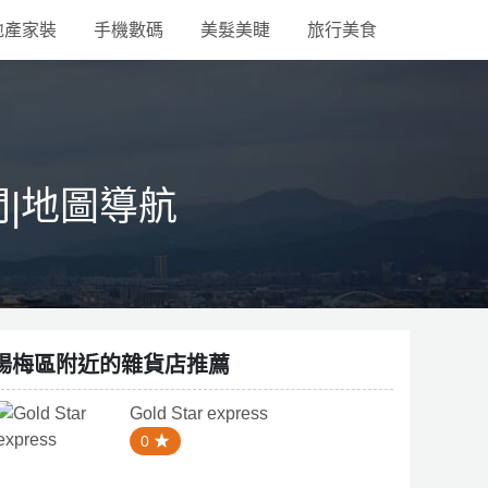
地產家裝
手機數碼
美髮美睫
旅行美食
間|地圖導航
楊梅區附近的雜貨店推薦
Gold Star express
0