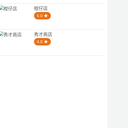
柑仔店
5.0
秀才商店
4.0