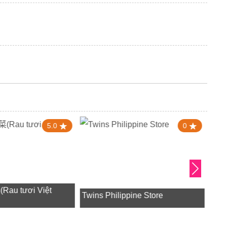
5.0
0
u tươi Việt
Twins Philippine Store
東