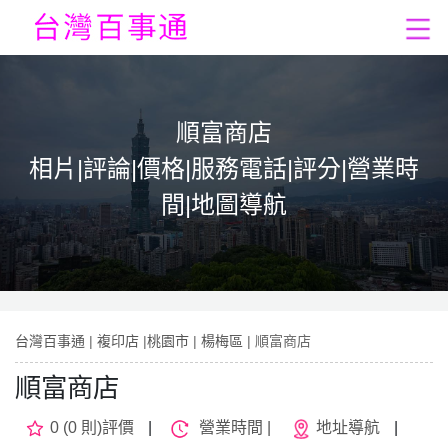
順富商店
相片|評論|價格|服務電話|評分|營業時
間|地圖導航
台灣百事通
|
複印店
|
桃園市
|
楊梅區
| 順富商店
順富商店
0 (0 則)評價
|
營業時間 |
地址導航
|