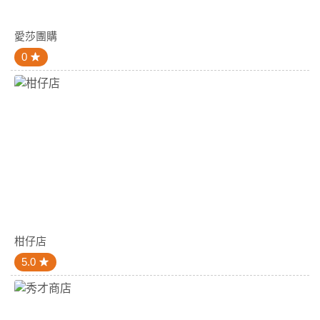
愛莎團購
0
柑仔店
5.0