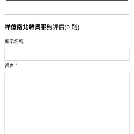
祥億南北雜貨
服務評價(0 則)
顯示名稱
留言
*