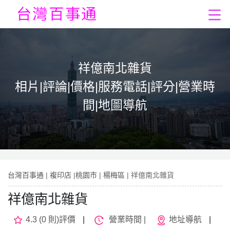
祥億南北雜貨
相片|評論|價格|服務電話|評分|營業時
間|地圖導航
台灣百事通
|
複印店
|
桃園市
|
楊梅區
| 祥億南北雜貨
祥億南北雜貨
4.3 (0 則)評價
|
營業時間 |
地址導航
|