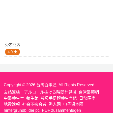
秀才商店
4.0
Copyright © 2026 台灣百事通. All Rights Reserved.
友站連結：
アルコール抜ける時間計算機
台灣醫藥網
中醫養生堂
養生館
慈母手足體養生會館
日幣匯率
地震速報
社会不適合者
秀人网
电子课本网
hintergrundbilder pc
PDF zusammenfügen