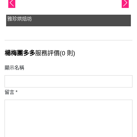
雅珍烘焙坊
楊梅團多多
服務評價(0 則)
顯示名稱
留言
*