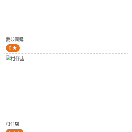
愛莎團購
0
柑仔店