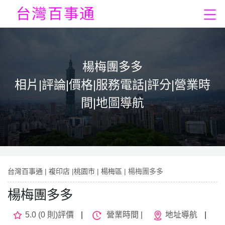
楊梅團多多
相片|評論|價格|服務電話|評分|營業時
間|地圖導航
台灣百事通
|
複印店
|
桃園市
|
楊梅區
| 楊梅團多多
楊梅團多多
5.0 (0 則)評價
|
營業時間 |
地址導航
|