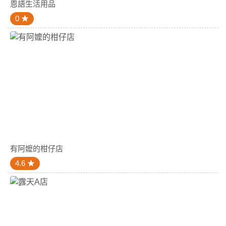
恩語生活用品
0
有阿嬤的柑仔店
4.6