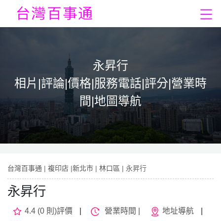
永昇行
相片|評論|價格|服務電話|評分|營業時
間|地圖導航
台灣百事通
|
複印店
|
新北市
|
林口區
| 永昇行
永昇行
4.4 (0 則)評價
|
營業時間 |
地址導航
|