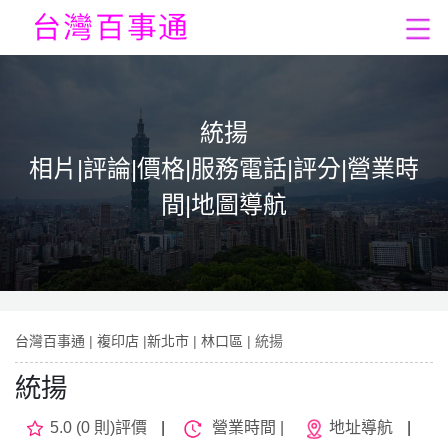
統揚
相片|評論|價格|服務電話|評分|營業時
間|地圖導航
台灣百事通
|
複印店
|
新北市
|
林口區
| 統揚
統揚
5.0 (0 則)評價
|
營業時間 |
地址導航
|