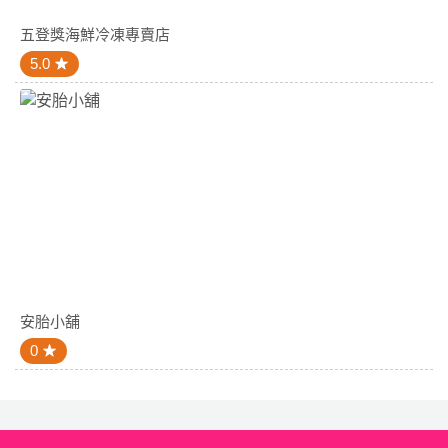
五登獎海鮮冷凍專賣店
5.0
安胎小舖
0