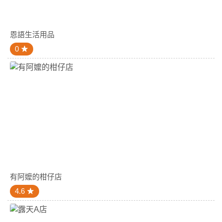
恩語生活用品
0
有阿嬤的柑仔店
4.6