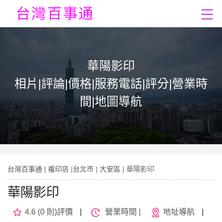
華陽影印
相片|評論|價格|服務電話|評分|營業時
間|地圖導航
台灣百事通
|
複印店
|
台北市
|
大安區
| 華陽影印
華陽影印
4.6 (0 則)評價
|
營業時間 |
地址導航
|