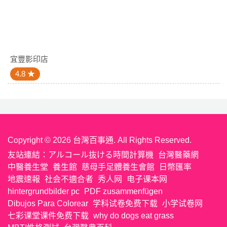
宜豐影印店
4.8
Copyright © 2026 台灣百事通. All Rights Reserved.
友站連結：
アルコール抜ける時間計算機
台灣醫藥網
中醫養生堂
養生館
慈母手足體養生會館
日幣匯率
地震速報
社会不適合者
秀人网
电子课本网
hintergrundbilder pc
PDF zusammenfügen
Dibujos Para Colorear
学科试卷免费下载
小学试卷网
七彩课堂课件免费下载
why do dogs eat grass