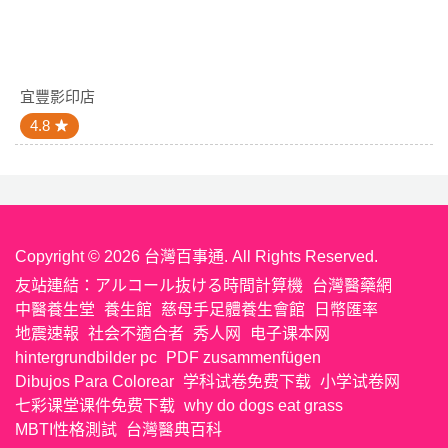
宜豐影印店
4.8
Copyright © 2026 台灣百事通. All Rights Reserved.
友站連結：
アルコール抜ける時間計算機
台灣醫藥網
中醫養生堂
養生館
慈母手足體養生會館
日幣匯率
地震速報
社会不適合者
秀人网
电子课本网
hintergrundbilder pc
PDF zusammenfügen
Dibujos Para Colorear
学科试卷免费下载
小学试卷网
七彩课堂课件免费下载
why do dogs eat grass
MBTI性格測試
台灣醫典百科