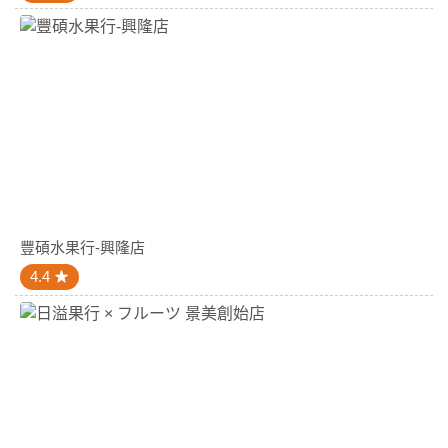
豐碩水果行-興隆店
4.4