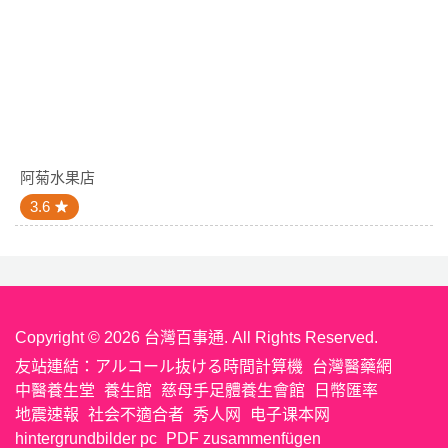
阿菊水果店
3.6
Copyright © 2026 台灣百事通. All Rights Reserved.
友站連結：
アルコール抜ける時間計算機
台灣醫藥網
中醫養生堂
養生館
慈母手足體養生會館
日幣匯率
地震速報
社会不適合者
秀人网
电子课本网
hintergrundbilder pc
PDF zusammenfügen