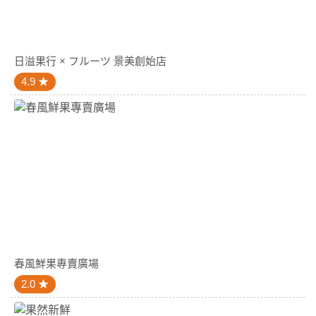
日溢果行 × フルーツ 景美創始店
4.9
春風鮮果專賣廣場
2.0