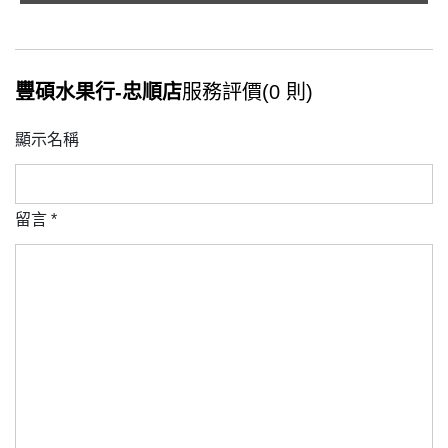
豐碩水果行-忠順店
服務評價(0 則)
顯示名稱
留言
*