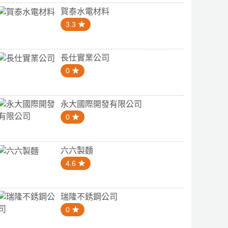
賀泰水電材料
3.3
長仕實業公司
0
永大國際開發有限公司
0
六六製麵
4.6
瑞隆不銹鋼公司
0