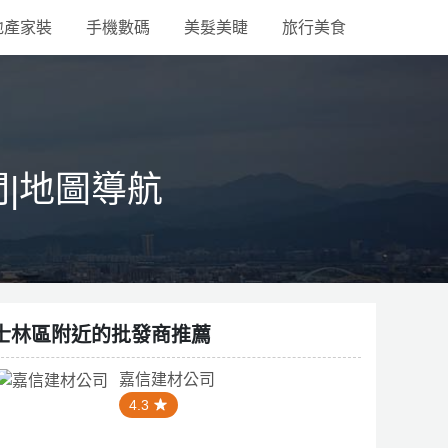
地產家裝
手機數碼
美髮美睫
旅行美食
間|地圖導航
士林區附近的批發商推薦
嘉信建材公司
4.3