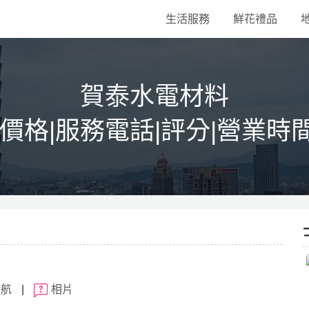
生活服務
鮮花禮品
賀泰水電材料
|價格|服務電話|評分|營業時
導航
|
相片