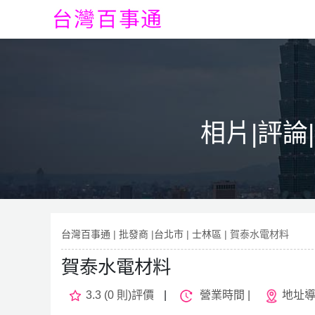
相片|評論
台灣百事通
|
批發商
|
台北市
|
士林區
| 賀泰水電材料
賀泰水電材料
3.3 (0 則)評價
|
營業時間 |
地址