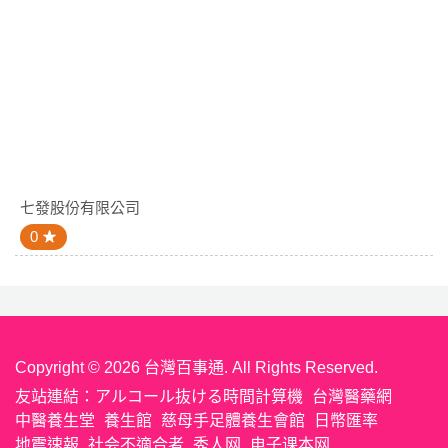
七發股份有限公司
0
Copyright © 2026 台灣百事通. All Rights Reserved.
友站連結：
アルコール抜ける時間計算機
台灣醫藥網
中醫養生堂
養生館
慈母手足體養生會館
日幣匯率
地震速報
社会不適合者
秀人网
电子课本网