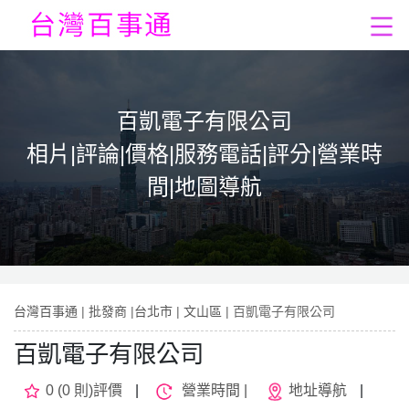
百凱電子有限公司
相片|評論|價格|服務電話|評分|營業時
間|地圖導航
台灣百事通
|
批發商
|
台北市
|
文山區
| 百凱電子有限公司
百凱電子有限公司
0 (0 則)評價
|
營業時間 |
地址導航
|