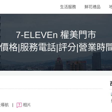
生活服務
鮮花禮品
7-ELEVEn 權美門市
|價格|服務電話|評分|營業時
址導航
|
相片