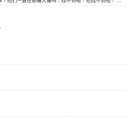
事？他們一直在那邊大聲叫：找不到啦！他找不到啦！ …
…