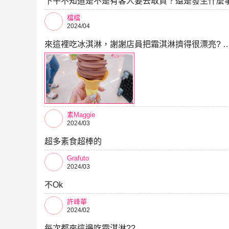
下午不知道是不是有客人要去取貨？還是發生什麼
檔檔
2024/04
來這裡吃冰淇淋，謝謝店員把霜淇淋擠得很漂亮? 
素Maggie
2024/03
超多素食超棒的
Grafuto
2024/03
不Ok
許峰華
2024/02
每次都來這邊吃霜淇淋?? …