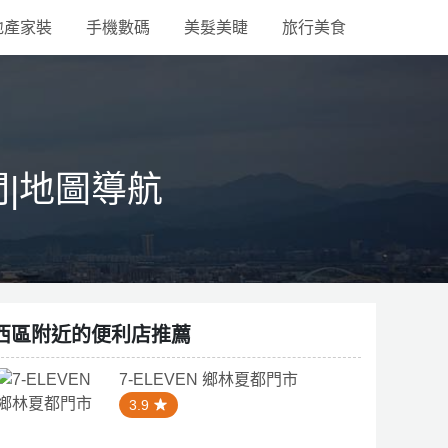
地產家裝
手機數碼
美髮美睫
旅行美食
間|地圖導航
西區附近的便利店推薦
7-ELEVEN 鄉林夏都門市
3.9