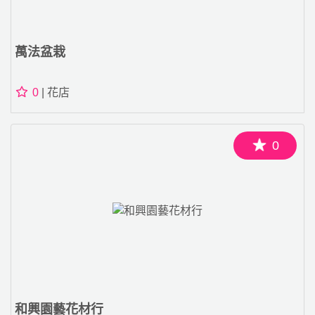
萬法盆栽
0
| 花店
0
和興園藝花材行