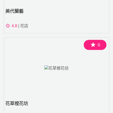
美代蘭藝
4.8
| 花店
0
花草樘花坊