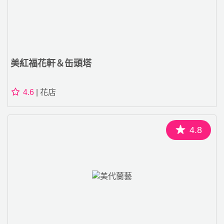
美紅福花軒＆缶頭塔
4.6
| 花店
4.8