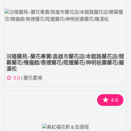
汾陽蘭苑–蘭花專賣/高雄市蘭花店/本館路蘭花店/開
幕蘭花/殯儀館/喪禮蘭花/陞遷蘭花/神明祝壽蘭花/羅
漢松
5.0
| 蘭花農場
4.6