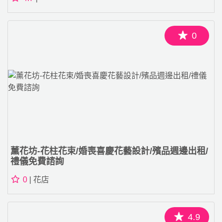
0
薰花坊-花柱花束/婚喪喜慶花藝設計/殯品週邊出租/
禮儀免費諮詢
0
| 花店
4.9