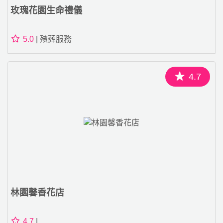
玫瑰花園生命禮儀
5.0
| 殯葬服務
4.7
林園馨香花店
4.7
|