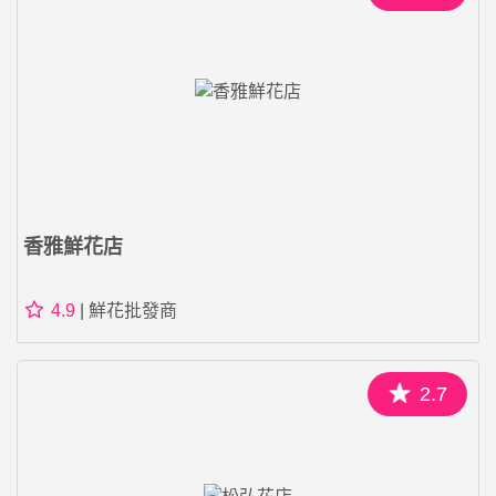
香雅鮮花店
4.9
| 鮮花批發商
2.7