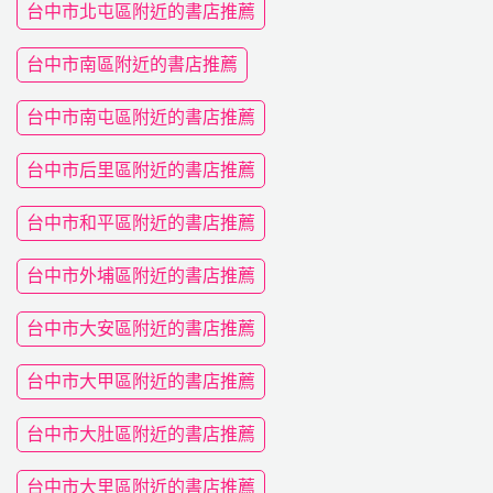
台中市北屯區附近的書店推薦
台中市南區附近的書店推薦
台中市南屯區附近的書店推薦
台中市后里區附近的書店推薦
台中市和平區附近的書店推薦
台中市外埔區附近的書店推薦
台中市大安區附近的書店推薦
台中市大甲區附近的書店推薦
台中市大肚區附近的書店推薦
台中市大里區附近的書店推薦