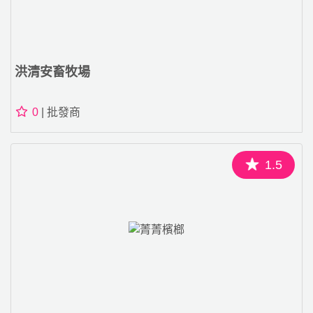
洪清安畜牧場
0
| 批發商
1.5