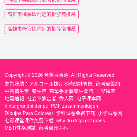
高雄市桃源區附近的批發商推薦
高雄市梓官區附近的批發商推薦
Copyright © 2026 台灣百事通. All Rights Reserved.
友站連結：
アルコール抜ける時間計算機
台灣醫藥網
中醫養生堂
養生館
慈母手足體養生會館
日幣匯率
地震速報
社会不適合者
秀人网
电子课本网
hintergrundbilder pc
PDF zusammenfügen
Dibujos Para Colorear
学科试卷免费下载
小学试卷网
七彩课堂课件免费下载
why do dogs eat grass
MBTI性格測試
台灣醫典百科