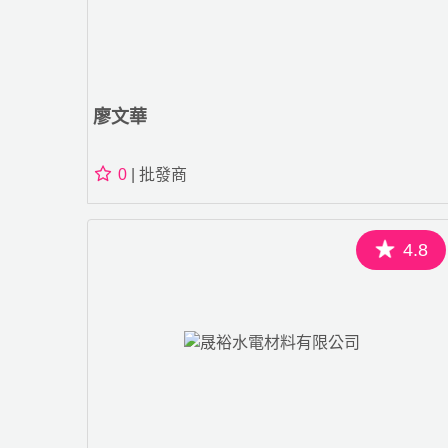
廖文華
0
| 批發商
4.8