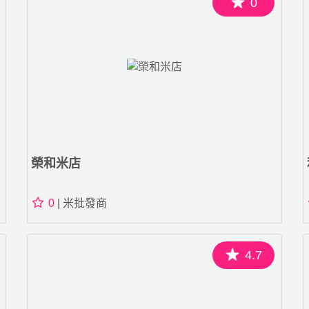
0
榮和米店
0
| 米批發商
4.7