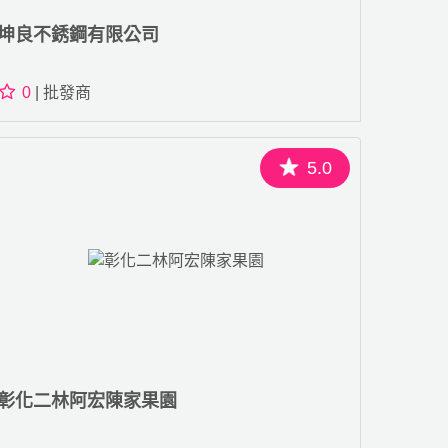
坤良不銹鋼有限公司
0
| 批發商
5.0
彰化二林阿宏陳家果園