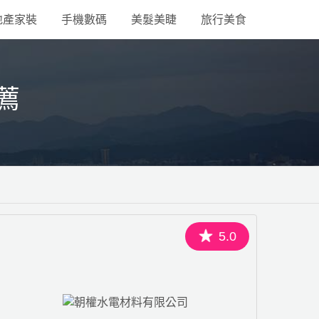
地產家裝
手機數碼
美髮美睫
旅行美食
薦
5.0