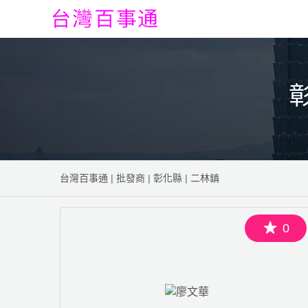
台灣百事通
|
批發商
|
彰化縣
|
二林鎮
0