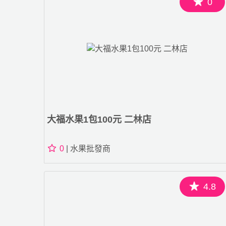
0
大福水果1包100元 二林店
0
| 水果批發商
4.8