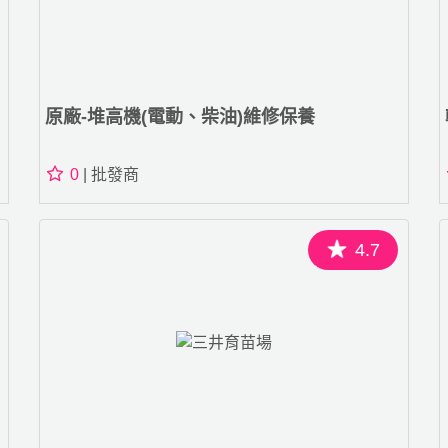
原廠-堆高機(電動、柴油)維修保養
0
| 批發商
4.7