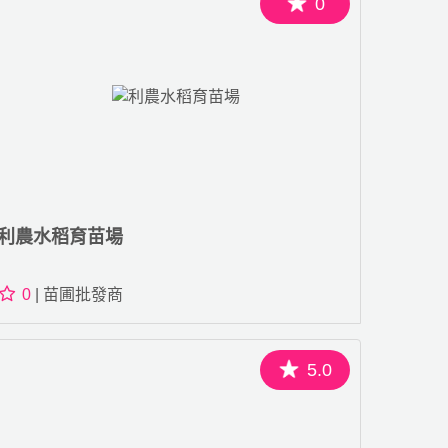
0
利農水稻育苗場
0
| 苗圃批發商
5.0