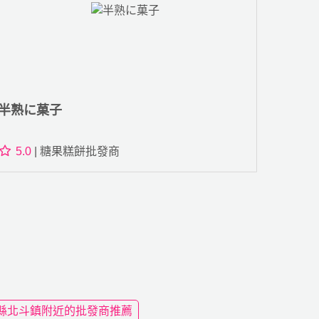
半熟に菓子
5.0
| 糖果糕餅批發商
縣北斗鎮附近的批發商推薦