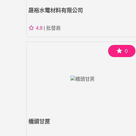
晟裕水電材料有限公司
4.8
| 批發商
0
橋頭甘蔗