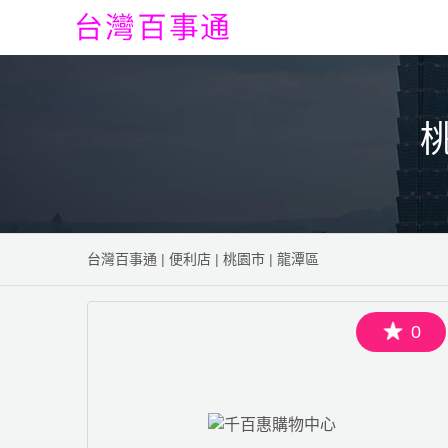
台灣百事通
|
便利店
|
桃園市
|
龍潭區
0