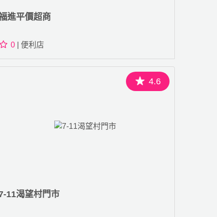
福進平價超商
0
| 便利店
4.6
7-11渴望村門市