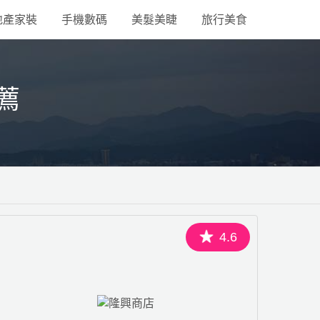
地產家裝
手機數碼
美髮美睫
旅行美食
薦
4.6