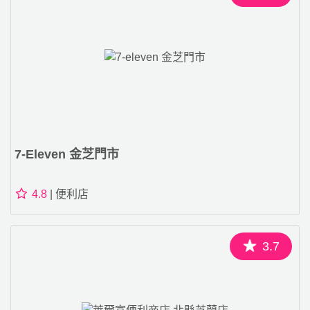
7-Eleven 金芝門市
4.8
| 便利店
3.7