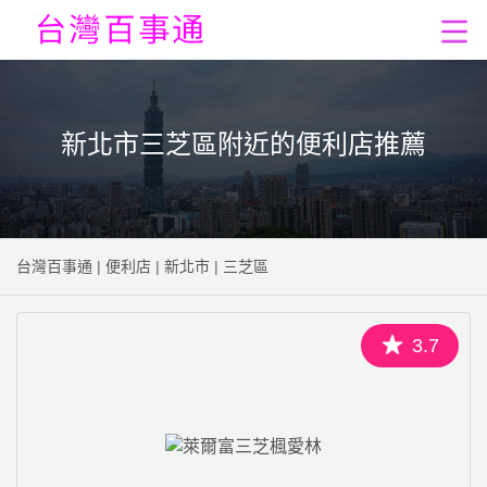
新北市三芝區附近的便利店推薦
台灣百事通
|
便利店
|
新北市
|
三芝區
3.7