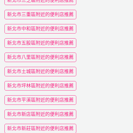
新北市三芝區附近的便利店推薦
新北市三重區附近的便利店推薦
新北市中和區附近的便利店推薦
新北市五股區附近的便利店推薦
新北市八里區附近的便利店推薦
新北市土城區附近的便利店推薦
新北市坪林區附近的便利店推薦
新北市平溪區附近的便利店推薦
新北市新店區附近的便利店推薦
新北市新莊區附近的便利店推薦