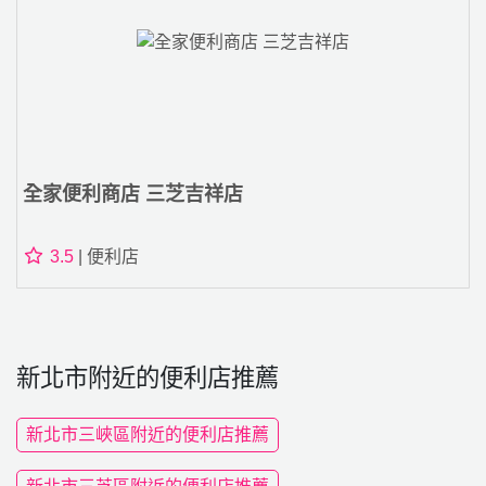
全家便利商店 三芝吉祥店
3.5
| 便利店
新北市附近的便利店推薦
新北市三峽區附近的便利店推薦