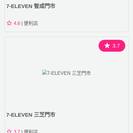
7-ELEVEN 智成門市
4.6
| 便利店
3.7
7-ELEVEN 三芝門市
3.7
| 便利店