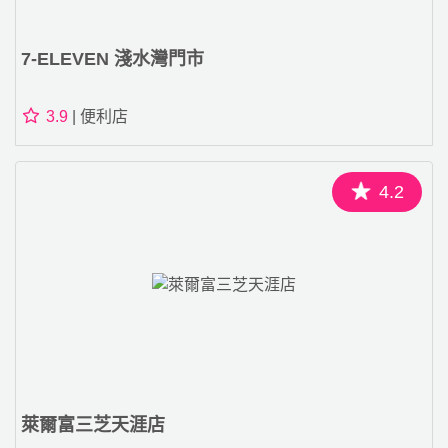
7-ELEVEN 淺水灣門市
3.9
| 便利店
4.2
萊爾富三芝天涯店