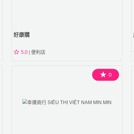
好康購
5.0
| 便利店
0