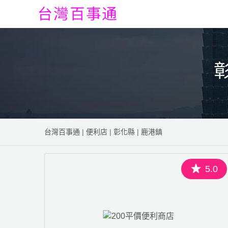
台灣百事通
|
便利店
|
彰化縣
|
鹿港鎮
5.0