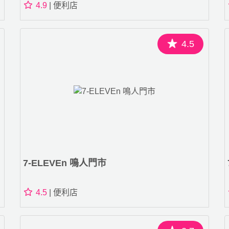
4.9
| 便利店
4.5
7-ELEVEn 鳴人門市
4.5
| 便利店