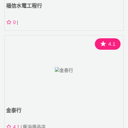
福信水電工程行
0
|
4.1
金泰行
4.1
| 衛浴用品店