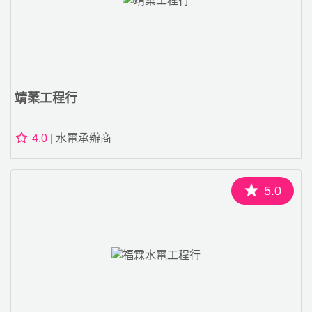
靖葇工程行
4.0
| 水電承辦商
5.0