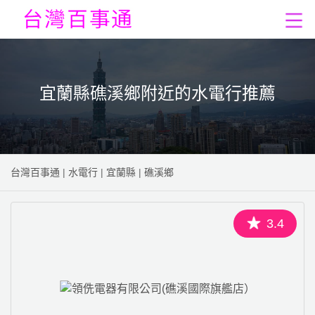
宜蘭縣礁溪鄉附近的水電行推薦
台灣百事通
|
水電行
|
宜蘭縣
|
礁溪鄉
3.4