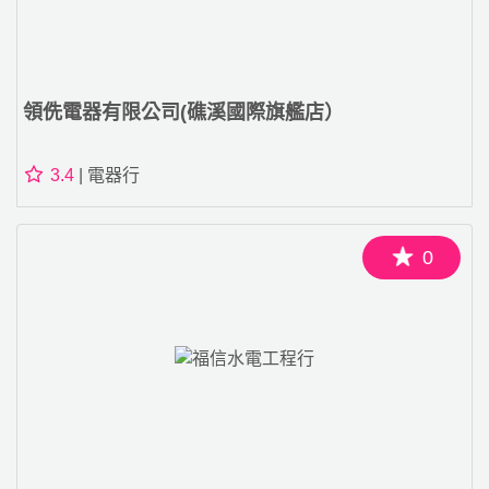
領侁電器有限公司(礁溪國際旗艦店）
3.4
| 電器行
0