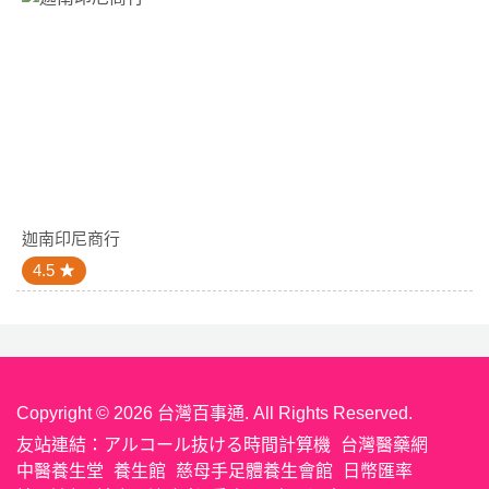
迦南印尼商行
4.5
Copyright © 2026 台灣百事通. All Rights Reserved.
友站連結：
アルコール抜ける時間計算機
台灣醫藥網
中醫養生堂
養生館
慈母手足體養生會館
日幣匯率