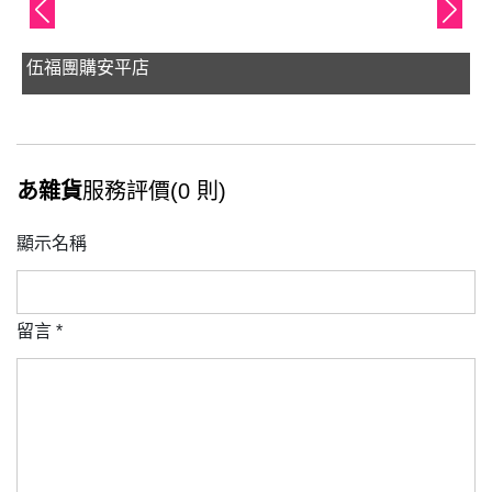
伍福團購安平店
あ雜貨
服務評價(0 則)
顯示名稱
留言
*