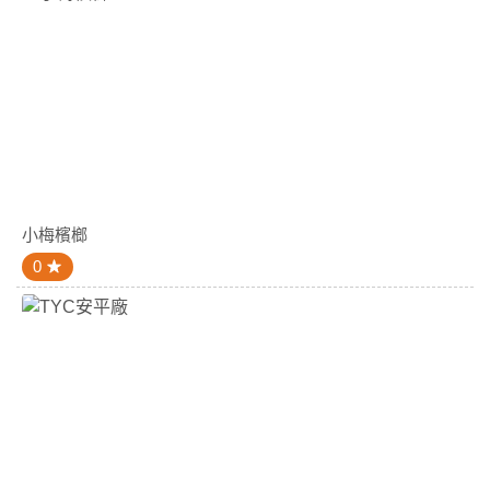
小梅檳榔
0