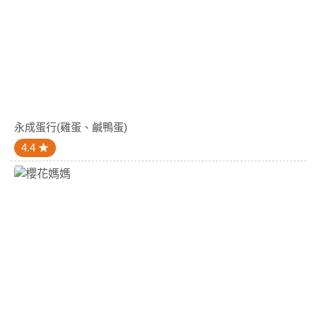
永成蛋行(雞蛋、鹹鴨蛋)
4.4