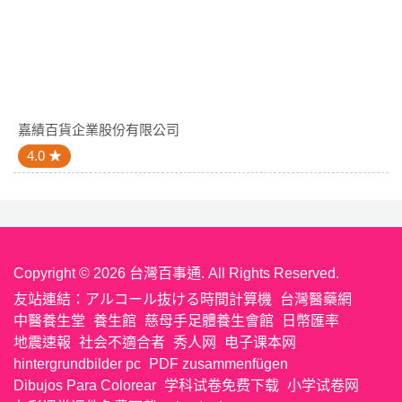
嘉績百貨企業股份有限公司
4.0
Copyright © 2026 台灣百事通. All Rights Reserved.
友站連結：
アルコール抜ける時間計算機
台灣醫藥網
中醫養生堂
養生館
慈母手足體養生會館
日幣匯率
地震速報
社会不適合者
秀人网
电子课本网
hintergrundbilder pc
PDF zusammenfügen
Dibujos Para Colorear
学科试卷免费下载
小学试卷网