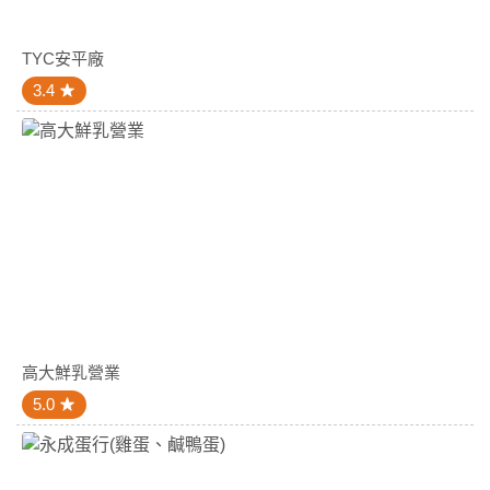
TYC安平廠
3.4
高大鮮乳營業
5.0