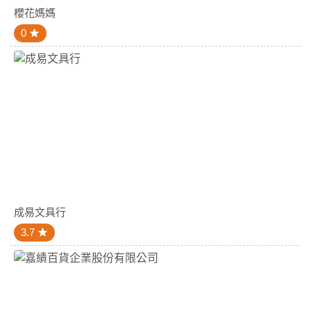
櫻花媽媽
0
成易文具行
3.7