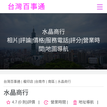
水晶商行
相片|評論|價格|服務電話|評分|營業時
間|地圖導航
台灣百事通
|
複印店
|
台南市
|
南區
| 水晶商行
水晶商行
4.7 (0 則)評價
|
營業時間 |
地址導航
|