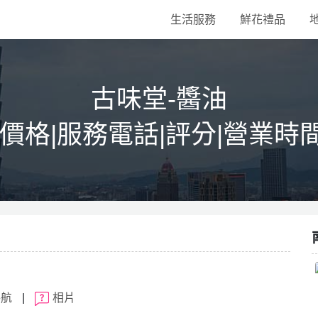
生活服務
鮮花禮品
古味堂-醬油
|價格|服務電話|評分|營業時
導航
|
相片