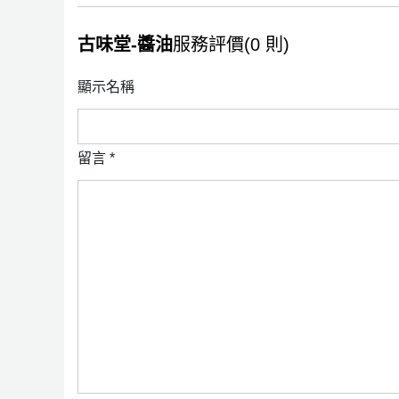
古味堂-醬油
服務評價(0 則)
顯示名稱
留言
*