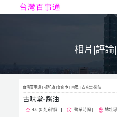
相片|評論
台灣百事通
|
複印店
|
台南市
|
南區
| 古味堂-醬油
古味堂-醬油
4.6 (0 則)評價
|
營業時間 |
地址