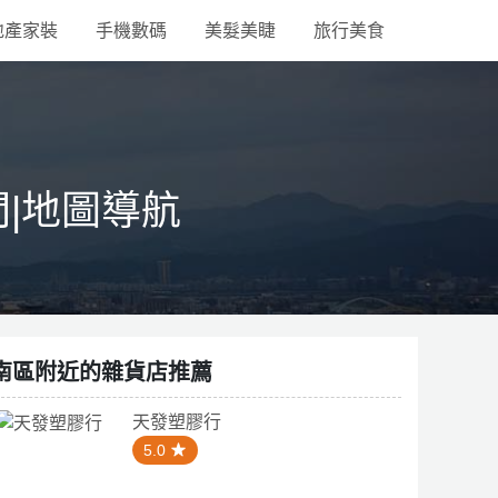
地產家裝
手機數碼
美髮美睫
旅行美食
間|地圖導航
南區附近的雜貨店推薦
天發塑膠行
5.0