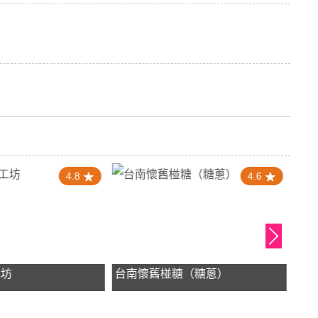
4.8
4.6
工坊
台南懷舊椪糖（糖蔥）
洪