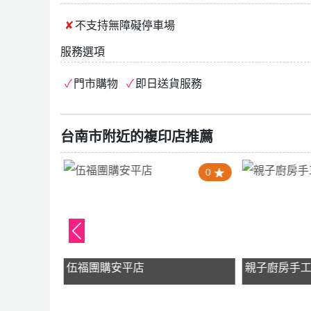
不支持
無障礙停車場
服務選項
門市購物
即日送貨服務
台南市附近的複印店推薦
4.0
0
y
伍福團購安平店
親子廚房手