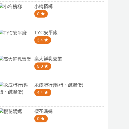
小梅檳榔
0
TYC安平廠
3.4
高大鮮乳營業
5.0
永成蛋行(雞蛋、鹹鴨蛋)
4.4
櫻花媽媽
0