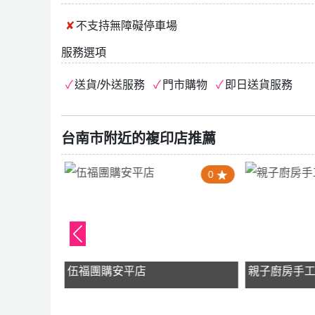
不支持
無障礙停車場
服務選項
送貨/外送服務
門市購物
即日送貨服務
台南市附近的複印店推薦
4.0
0
y
伍福團購安平店
親子廚房手