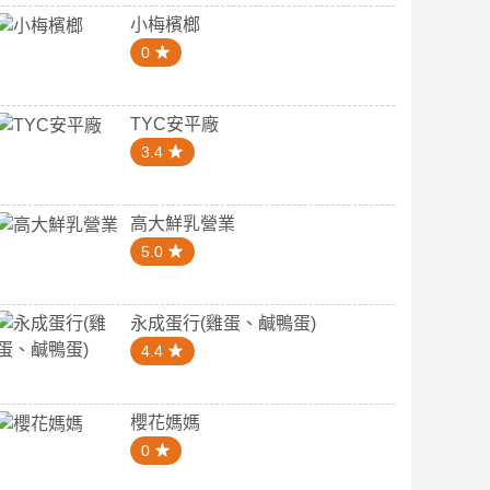
小梅檳榔
0
TYC安平廠
3.4
高大鮮乳營業
5.0
永成蛋行(雞蛋、鹹鴨蛋)
4.4
櫻花媽媽
0