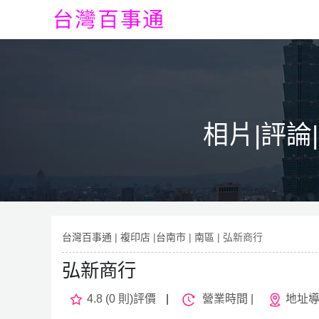
相片|評論
台灣百事通
|
複印店
|
台南市
|
南區
| 弘新商行
弘新商行
4.8 (0 則)評價
|
營業時間 |
地址