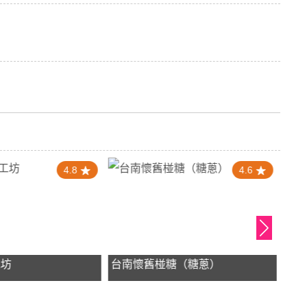
4.8
4.6
工坊
台南懷舊椪糖（糖蔥）
洪