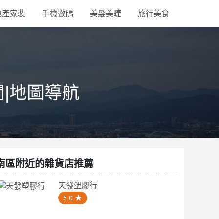
地產家裝
手機數碼
美髮美睫
旅行美食
間|地圖導航
南區附近的雜貨店推薦
天發塑膠行
5.0