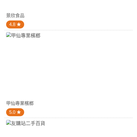
景欣食品
4.8
甲仙專業檳榔
5.0