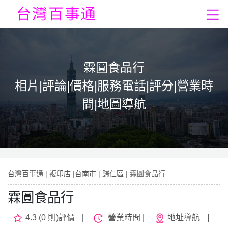
霖圓食品行
相片|評論|價格|服務電話|評分|營業時
間|地圖導航
台灣百事通
|
複印店
|
台南市
|
歸仁區
| 霖圓食品行
霖圓食品行
4.3 (0 則)評價
|
營業時間 |
地址導航
|