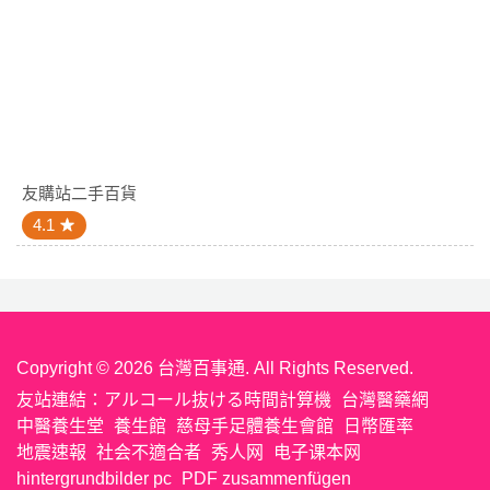
友購站二手百貨
4.1
Copyright © 2026 台灣百事通. All Rights Reserved.
友站連結：
アルコール抜ける時間計算機
台灣醫藥網
中醫養生堂
養生館
慈母手足體養生會館
日幣匯率
地震速報
社会不適合者
秀人网
电子课本网
hintergrundbilder pc
PDF zusammenfügen