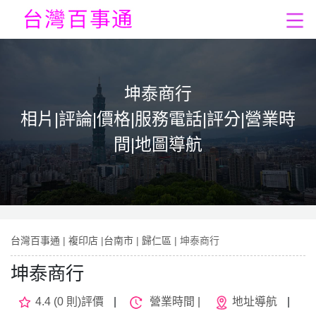
坤泰商行
相片|評論|價格|服務電話|評分|營業時
間|地圖導航
台灣百事通
|
複印店
|
台南市
|
歸仁區
| 坤泰商行
坤泰商行
4.4 (0 則)評價
|
營業時間 |
地址導航
|