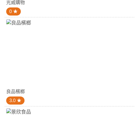
光威購物
0
良品檳榔
3.0