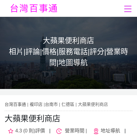
大蘋果便利商店
相片|評論|價格|服務電話|評分|營業時
間|地圖導航
台灣百事通
|
複印店
|
台南市
|
仁德區
| 大蘋果便利商店
大蘋果便利商店
4.3 (0 則)評價
|
營業時間 |
地址導航
|