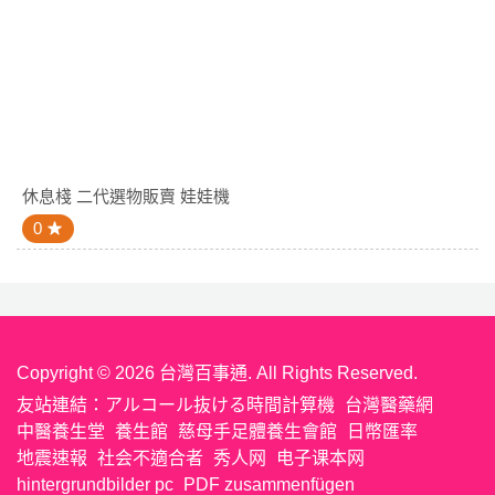
休息棧 二代選物販賣 娃娃機
0
Copyright © 2026 台灣百事通. All Rights Reserved.
友站連結：
アルコール抜ける時間計算機
台灣醫藥網
中醫養生堂
養生館
慈母手足體養生會館
日幣匯率
地震速報
社会不適合者
秀人网
电子课本网
hintergrundbilder pc
PDF zusammenfügen