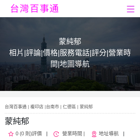
蒙純郁
相片|評論|價格|服務電話|評分|營業時
間|地圖導航
台灣百事通
|
複印店
|
台南市
|
仁德區
| 蒙純郁
蒙純郁
0 (0 則)評價
|
營業時間 |
地址導航
|