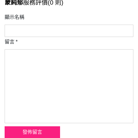
蒙純郁
服務評價(0 則)
顯示名稱
留言
*