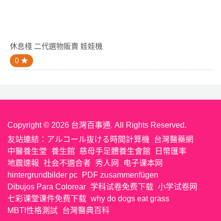
休息棧 二代選物販賣 娃娃機
0
Copyright © 2026 台灣百事通. All Rights Reserved.
友站連結：
アルコール抜ける時間計算機
台灣醫藥網
中醫養生堂
養生館
慈母手足體養生會館
日幣匯率
地震速報
社会不適合者
秀人网
电子课本网
hintergrundbilder pc
PDF zusammenfügen
Dibujos Para Colorear
学科试卷免费下载
小学试卷网
七彩课堂课件免费下载
why do dogs eat grass
MBTI性格測試
台灣醫典百科