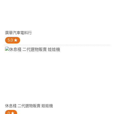
廣華汽車電料行
5.0
休息棧 二代選物販賣 娃娃機
0