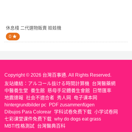
休息棧 二代選物販賣 娃娃機
0
Copyright © 2026 台灣百事通. All Rights Reserved.
友站連結：
アルコール抜ける時間計算機
台灣醫藥網
中醫養生堂
養生館
慈母手足體養生會館
日幣匯率
地震速報
社会不適合者
秀人网
电子课本网
hintergrundbilder pc
PDF zusammenfügen
Dibujos Para Colorear
学科试卷免费下载
小学试卷网
七彩课堂课件免费下载
why do dogs eat grass
MBTI性格測試
台灣醫典百科