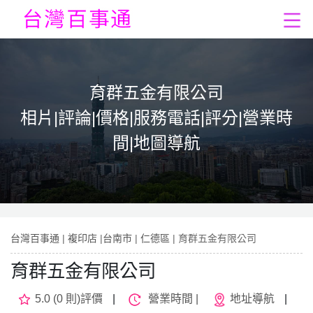
育群五金有限公司
相片|評論|價格|服務電話|評分|營業時
間|地圖導航
台灣百事通
|
複印店
|
台南市
|
仁德區
| 育群五金有限公司
育群五金有限公司
5.0 (0 則)評價
|
營業時間 |
地址導航
|