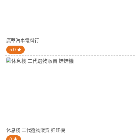
廣華汽車電料行
5.0
休息棧 二代選物販賣 娃娃機
0