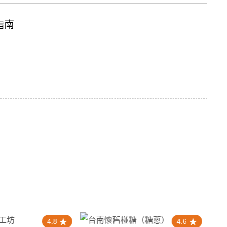
指南
4.8
4.6