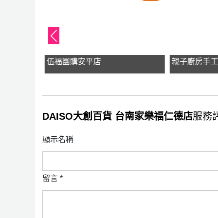
y
伍福團購安平店
親子廚房手
DAISO大創百貨 台南家樂福仁德店
服務評
顯示名稱
留言
*