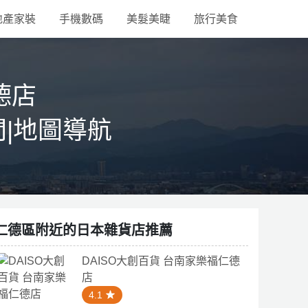
地產家裝
手機數碼
美髮美睫
旅行美食
德店
間|地圖導航
仁德區附近的日本雜貨店推薦
DAISO大創百貨 台南家樂福仁德
店
4.1