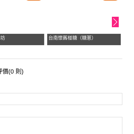
工坊
台南懷舊椪糖（糖蔥）
洪
價(0 則)