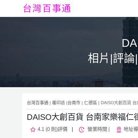
D
相片|評論
台灣百事通
|
複印店
|
台南市
|
仁德區
| DAISO大創百貨
DAISO大創百貨 台南家樂福仁
4.1 (0 則)評價
|
營業時間 |
地址