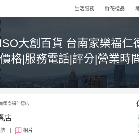
生活服務
鮮花禮品
AISO大創百貨 台南家樂福仁
|價格|服務電話|評分|營業時
 台南家樂福仁德店
德店
導航
|
相片