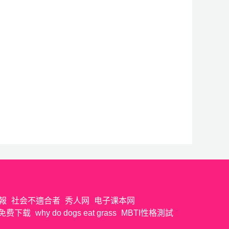
報
社会不適合者
秀人网
电子课本网
免费下载
why do dogs eat grass
MBTI性格測試