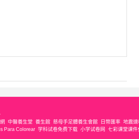
.
網
中醫養生堂
養生館
慈母手足體養生會館
日幣匯率
地震速
s Para Colorear
学科试卷免费下载
小学试卷网
七彩课堂课件