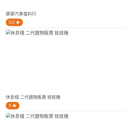
廣華汽車電料行
5.0
休息棧 二代選物販賣 娃娃機
0