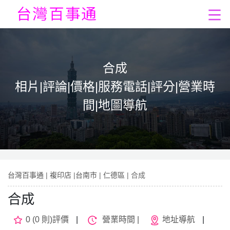
合成
相片|評論|價格|服務電話|評分|營業時
間|地圖導航
台灣百事通
|
複印店
|
台南市
|
仁德區
| 合成
合成
0 (0 則)評價
|
營業時間 |
地址導航
|