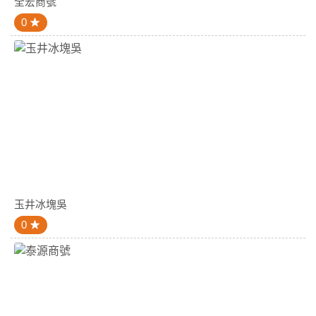
全宏商號
0
玉井冰塊吳
0