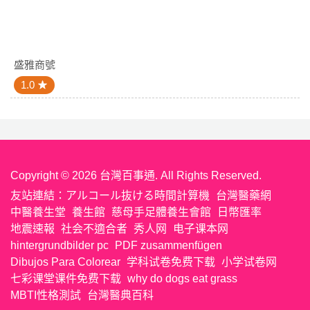
盛雅商號
1.0
Copyright © 2026 台灣百事通. All Rights Reserved.
友站連結：
アルコール抜ける時間計算機
台灣醫藥網
中醫養生堂
養生館
慈母手足體養生會館
日幣匯率
地震速報
社会不適合者
秀人网
电子课本网
hintergrundbilder pc
PDF zusammenfügen
Dibujos Para Colorear
学科试卷免费下载
小学试卷网
七彩课堂课件免费下载
why do dogs eat grass
MBTI性格測試
台灣醫典百科