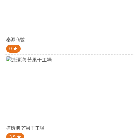
泰源商號
0
連環泡 芒果干工場
3.9