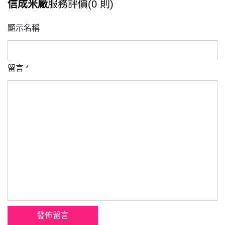
信成米廠
服務評價(0 則)
顯示名稱
留言
*