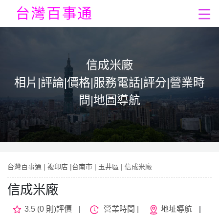
信成米廠
相片|評論|價格|服務電話|評分|營業時
間|地圖導航
台灣百事通
|
複印店
|
台南市
|
玉井區
| 信成米廠
信成米廠
3.5 (0 則)評價
|
營業時間 |
地址導航
|