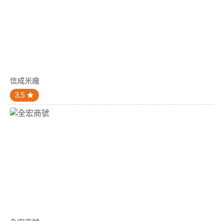
信成米廠
3.5