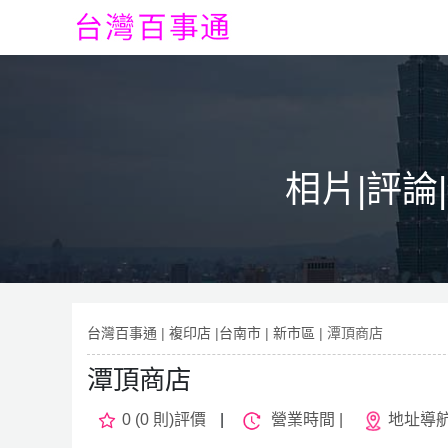
相片|評論
台灣百事通
|
複印店
|
台南市
|
新市區
| 潭頂商店
潭頂商店
0 (0 則)評價
|
營業時間 |
地址導