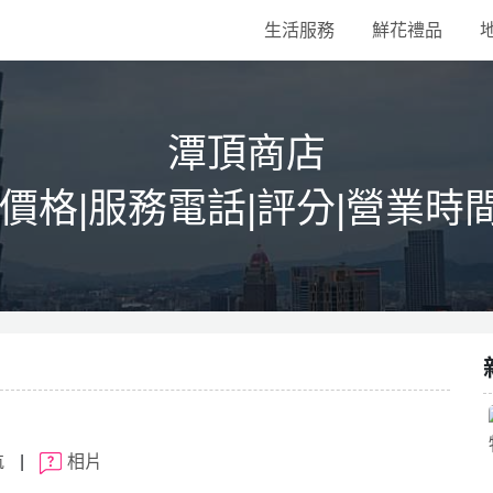
生活服務
鮮花禮品
潭頂商店
|價格|服務電話|評分|營業時
航
|
相片