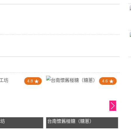
4.8
4.6
工坊
台南懷舊椪糖（糖蔥）
洪