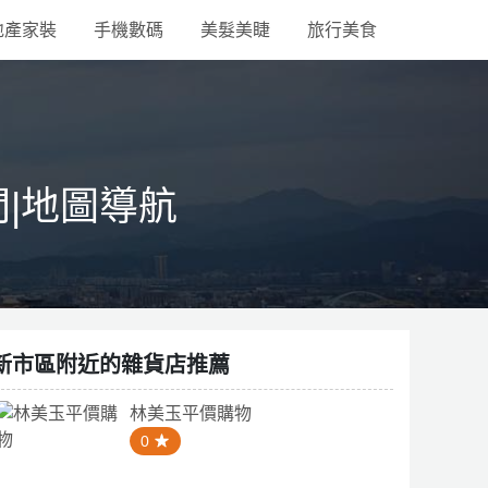
地產家裝
手機數碼
美髮美睫
旅行美食
間|地圖導航
新市區附近的雜貨店推薦
林美玉平價購物
0