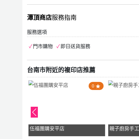
潭頂商店
服務指南
服務選項
門市購物
即日送貨服務
台南市附近的複印店推薦
4.0
0
y
伍福團購安平店
親子廚房手