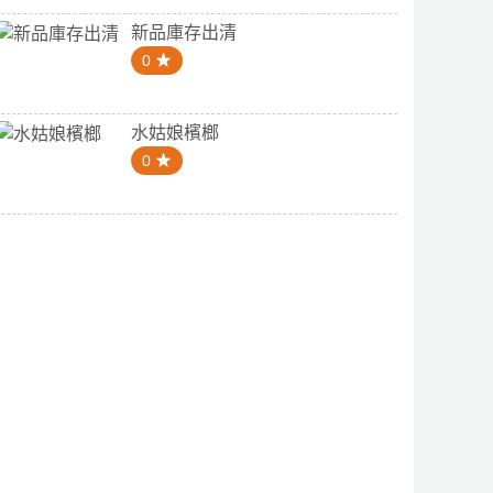
新品庫存出清
0
水姑娘檳榔
0
4.7
5.0
家烏魚子
加州安全帽市府店