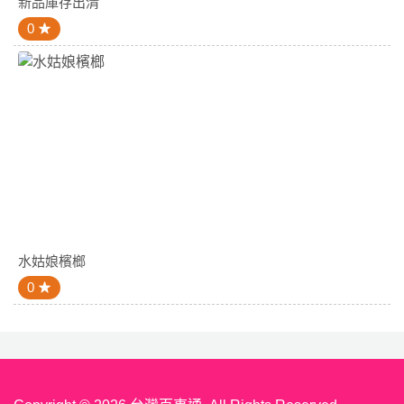
新品庫存出清
0
水姑娘檳榔
0