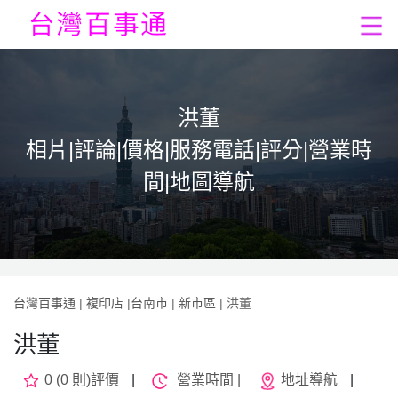
洪董
相片|評論|價格|服務電話|評分|營業時
間|地圖導航
台灣百事通
|
複印店
|
台南市
|
新市區
| 洪董
洪董
0 (0 則)評價
|
營業時間 |
地址導航
|