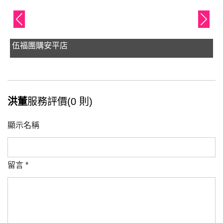
伍福團購安平店
洪董
服務評價(0 則)
顯示名稱
留言
*