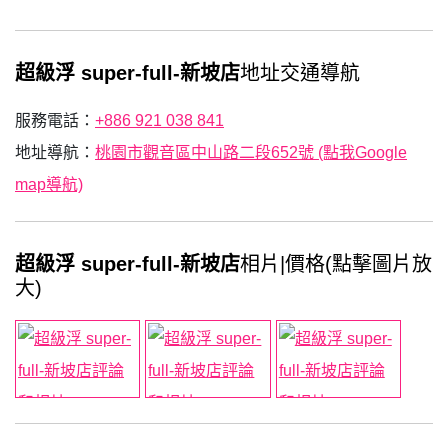
超級浮 super-full-新坡店
地址交通導航
服務電話：
+886 921 038 841
地址導航：
桃園市觀音區中山路二段652號 (點我Google
map導航)
超級浮 super-full-新坡店
相片|價格(點擊圖片放
大)