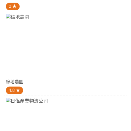
0
綠地農園
4.8