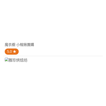
魔衣櫥 小榕揪團購
5.0