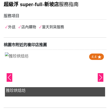
超級浮 super-full-新坡店
服務指南
服務項目
外送
店內購物
當天到貨服務
桃園市附近的複印店推薦
4.4
雅珍烘焙坊