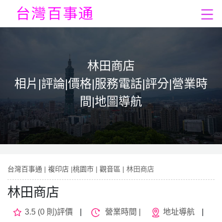
林田商店
相片|評論|價格|服務電話|評分|營業時
間|地圖導航
台灣百事通
|
複印店
|
桃園市
|
觀音區
| 林田商店
林田商店
3.5 (0 則)評價
|
營業時間 |
地址導航
|