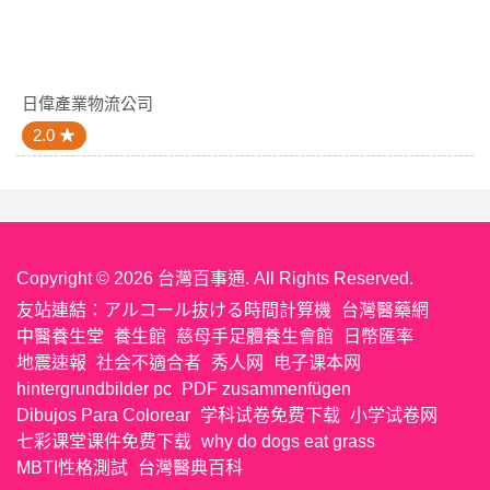
日偉產業物流公司
2.0
Copyright © 2026 台灣百事通. All Rights Reserved.
友站連結：
アルコール抜ける時間計算機
台灣醫藥網
中醫養生堂
養生館
慈母手足體養生會館
日幣匯率
地震速報
社会不適合者
秀人网
电子课本网
hintergrundbilder pc
PDF zusammenfügen
Dibujos Para Colorear
学科试卷免费下载
小学试卷网
七彩课堂课件免费下载
why do dogs eat grass
MBTI性格測試
台灣醫典百科