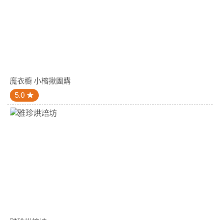
魔衣櫥 小榕揪團購
5.0