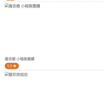
魔衣櫥 小榕揪團購
5.0