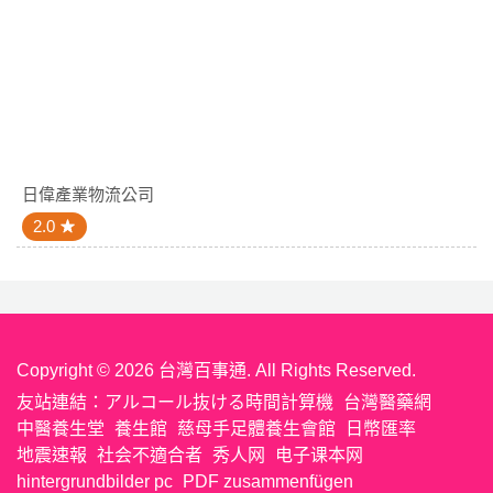
日偉產業物流公司
2.0
Copyright © 2026 台灣百事通. All Rights Reserved.
友站連結：
アルコール抜ける時間計算機
台灣醫藥網
中醫養生堂
養生館
慈母手足體養生會館
日幣匯率
地震速報
社会不適合者
秀人网
电子课本网
hintergrundbilder pc
PDF zusammenfügen