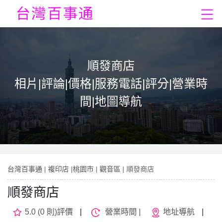
順發商店
相片|評論|價格|服務電話|評分|營業時
間|地圖導航
台灣百事通
|
複印店
|
桃園市
|
觀音區
| 順發商店
順發商店
5.0 (0 則)評價
|
營業時間 |
地址導航
|