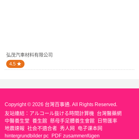
弘茂汽車材料有限公司
4.5
Copyright © 2026 台灣百事通. All Rights Reserved.
友站連結：
アルコール抜ける時間計算機
台灣醫藥網
中醫養生堂
養生館
慈母手足體養生會館
日幣匯率
地震速報
社会不適合者
秀人网
电子课本网
hintergrundbilder pc
PDF zusammenfügen