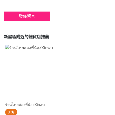
新屋區附近的雜貨店推薦
ร้านไทยสองพี่น้องXinwu
0