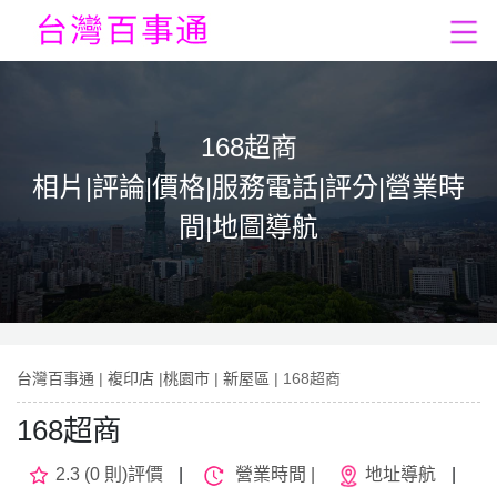
168超商
相片|評論|價格|服務電話|評分|營業時
間|地圖導航
台灣百事通
|
複印店
|
桃園市
|
新屋區
| 168超商
168超商
2.3 (0 則)評價
|
營業時間 |
地址導航
|