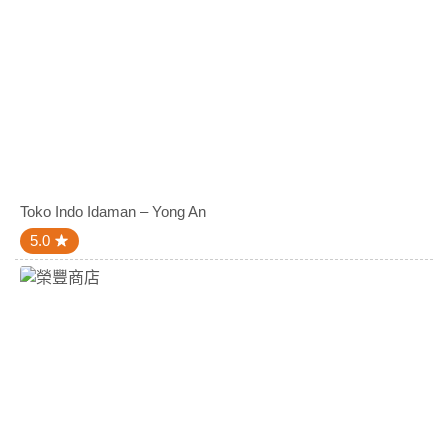
Toko Indo Idaman – Yong An
5.0