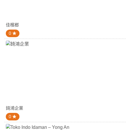
佳檳榔
0
錡鴻企業
0