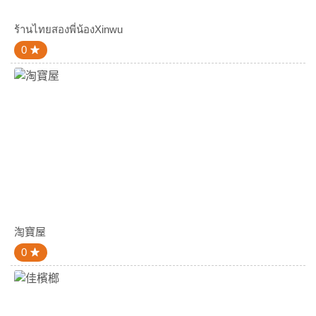
ร้านไทยสองพี่น้องXinwu
0
淘寶屋
0