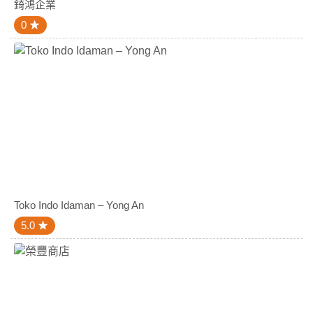
錡鴻企業
0
Toko Indo Idaman – Yong An
5.0