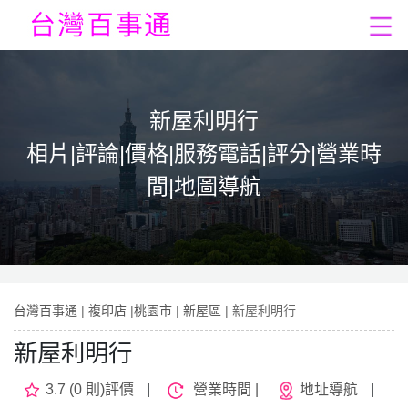
新屋利明行
相片|評論|價格|服務電話|評分|營業時
間|地圖導航
台灣百事通
|
複印店
|
桃園市
|
新屋區
| 新屋利明行
新屋利明行
3.7 (0 則)評價
|
營業時間 |
地址導航
|