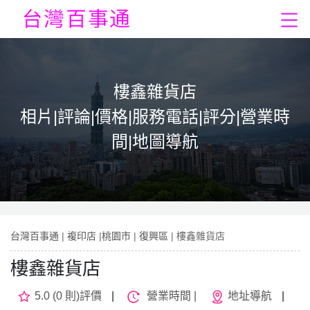
樓鑫雜貨店
相片|評論|價格|服務電話|評分|營業時
間|地圖導航
台灣百事通
|
複印店
|
桃園市
|
復興區
| 樓鑫雜貨店
樓鑫雜貨店
5.0 (0 則)評價
|
營業時間 |
地址導航
|