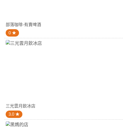
部落咖啡-有賣啤酒
0
三光雲月飲冰店
3.0