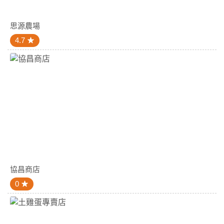
思源農場
4.7
協昌商店
0