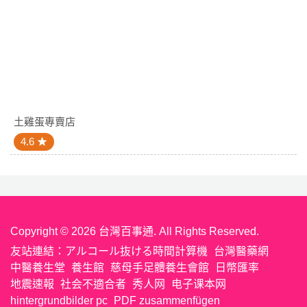
土雞蛋專賣店
4.6
Copyright © 2026 台灣百事通. All Rights Reserved.
友站連結：
アルコール抜ける時間計算機
台灣醫藥網
中醫養生堂
養生館
慈母手足體養生會館
日幣匯率
地震速報
社会不適合者
秀人网
电子课本网
hintergrundbilder pc
PDF zusammenfügen