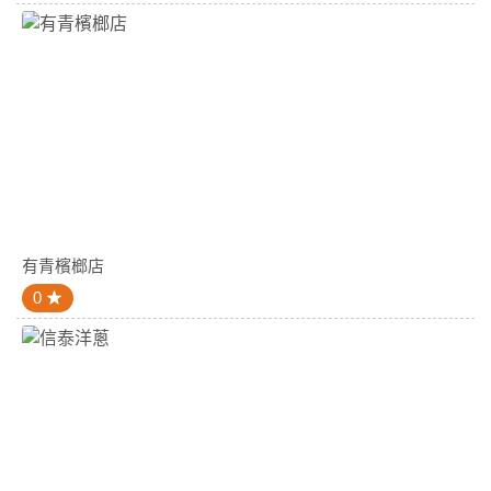
有青檳榔店
0