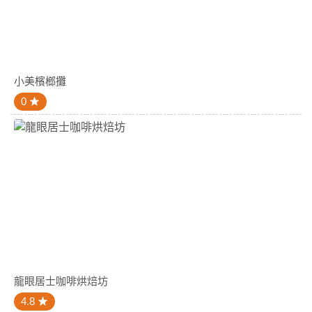
小美檳榔攤
0
龍眼居士咖啡烘焙坊
4.8