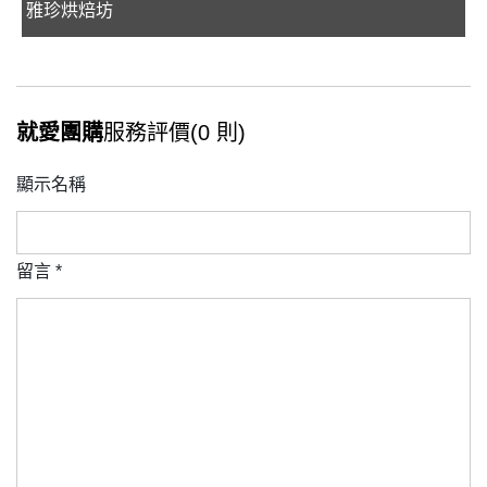
雅珍烘焙坊
就愛團購
服務評價(0 則)
顯示名稱
留言
*