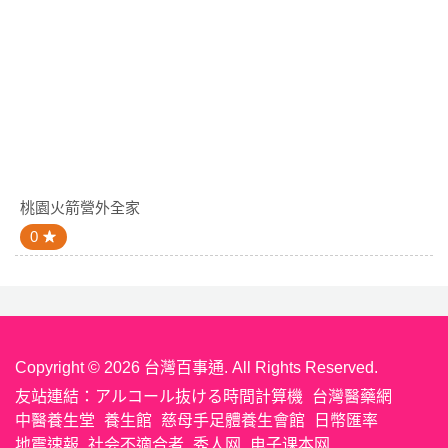
桃園火箭營外全家
0
Copyright © 2026 台灣百事通. All Rights Reserved.
友站連結：
アルコール抜ける時間計算機
台灣醫藥網
中醫養生堂
養生館
慈母手足體養生會館
日幣匯率
地震速報
社会不適合者
秀人网
电子课本网