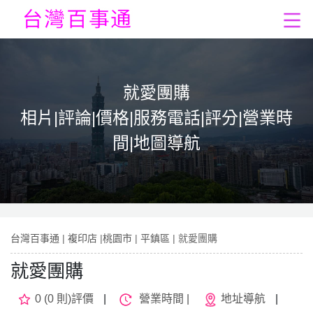
就愛團購
相片|評論|價格|服務電話|評分|營業時
間|地圖導航
台灣百事通
|
複印店
|
桃園市
|
平鎮區
| 就愛團購
就愛團購
0 (0 則)評價
|
營業時間 |
地址導航
|