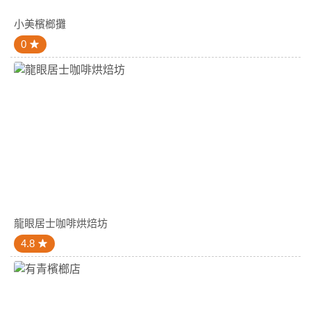
小美檳榔攤
0
龍眼居士咖啡烘焙坊
4.8