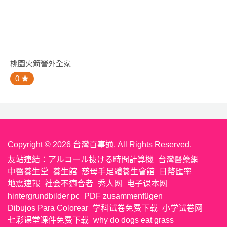
桃園火箭營外全家
0
Copyright © 2026 台灣百事通. All Rights Reserved.
友站連結：
アルコール抜ける時間計算機
台灣醫藥網
中醫養生堂
養生館
慈母手足體養生會館
日幣匯率
地震速報
社会不適合者
秀人网
电子课本网
hintergrundbilder pc
PDF zusammenfügen
Dibujos Para Colorear
学科试卷免费下载
小学试卷网
七彩课堂课件免费下载
why do dogs eat grass