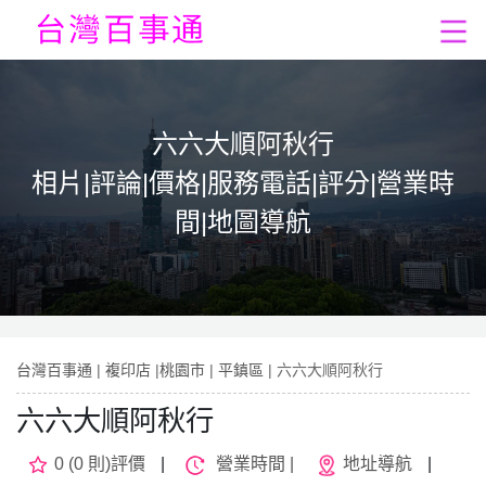
六六大順阿秋行
相片|評論|價格|服務電話|評分|營業時
間|地圖導航
台灣百事通
|
複印店
|
桃園市
|
平鎮區
| 六六大順阿秋行
六六大順阿秋行
0 (0 則)評價
|
營業時間 |
地址導航
|