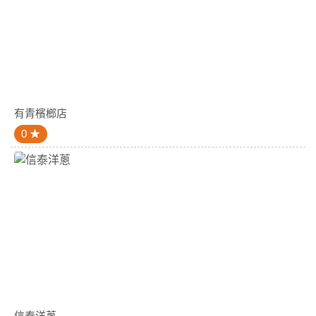
有青檳榔店
0
信泰洋蔥