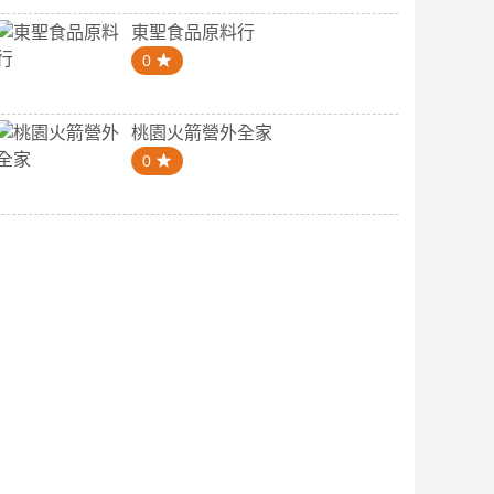
東聖食品原料行
0
桃園火箭營外全家
0
4.1
0