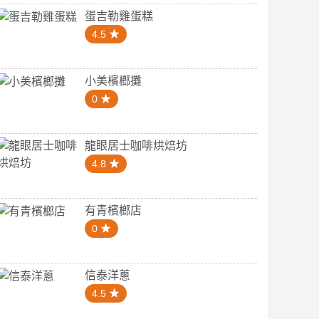
蛋吉勒雞蛋糕
4.5
小美檳榔攤
0
龍眼居士咖啡烘焙坊
4.8
有青檳榔店
0
信泰洋蔥
4.5