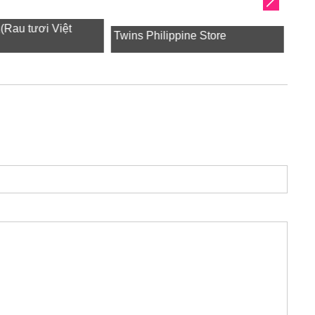
u tươi Việt
Twins Philippine Store
東