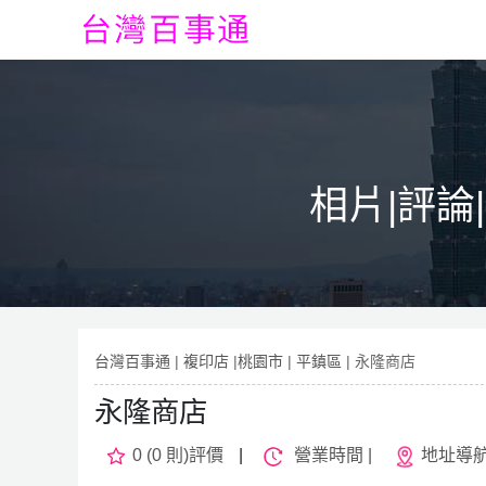
相片|評論
台灣百事通
|
複印店
|
桃園市
|
平鎮區
| 永隆商店
永隆商店
0 (0 則)評價
|
營業時間 |
地址導