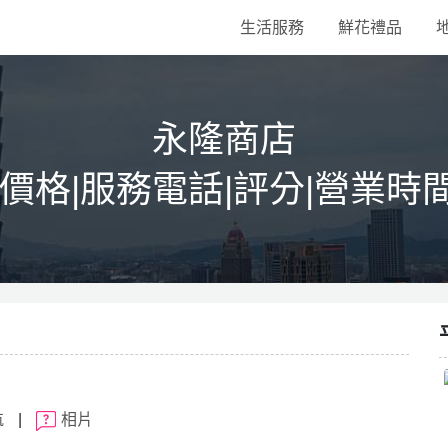
生活服務
鮮花禮品
永隆商店
|價格|服務電話|評分|營業時
航
|
相片