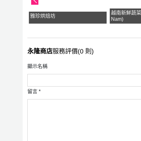
越南新鮮蔬菜(Ra
雅珍烘焙坊
Nam)
永隆商店
服務評價(0 則)
顯示名稱
留言
*